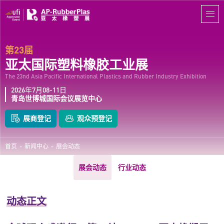
第23届
亚太国际塑料橡胶工业展
The 23nd Asia Pacific International Plastics and Rubber Industry Exhibition
2026年7月08-11日
青岛世博城国际会议展览中心
展商登记
观众预登记
首页
-
新闻中心
-
展会动态
展会动态
行业动态
动态正文