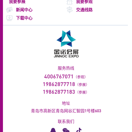
我要参展
我要参观
8
,
,
,
9
,
7
.
6
7
,
4
新闻中心
交通线路
9
.
.
.
,
.
8
7
8
.
5
下载中心
,
.
9
8
9
6
.
,
9
,
7
.
,
.
8
.
9
,
.
服务热线
4006767071
（参观）
19862877718
（参展）
19862877183
（参展）
地址
青岛市高新区青岛网谷汇智园1号楼603
联系我们