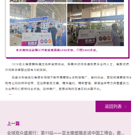
0
0
0
1
1
0
1
2
2
1
0
0
2
0
0
3
3
2
0
1
0
1
3
1
1
4
4
3
0
1
2
1
返回列表
0
2
4
2
2
5
5
4
1
2
3
2
1
3
5
3
3
6
6
5
2
3
0
4
0
3
上一篇
2
4
6
4
4
7
7
6
3
4
1
5
0
1
4
全球观众盛邀行：第11站——亚太橡塑展走进中国工博会，邀约