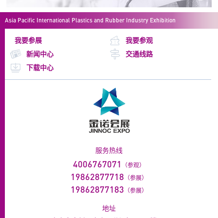
5
7
9
7
7
,
,
9
6
7
4
8
3
4
7
1
6
8
,
8
8
.
.
,
7
8
5
9
4
5
8
2
Asia Pacific International Plastics and Rubber Industry Exhibition
7
9
.
9
9
.
8
9
6
,
5
6
9
3
我要参展
我要参观
8
,
,
,
9
,
7
.
6
7
,
4
新闻中心
交通线路
9
.
.
.
,
.
8
7
8
.
5
下载中心
,
.
9
8
9
6
.
,
9
,
7
.
,
.
8
.
9
,
.
服务热线
4006767071
（参观）
19862877718
（参展）
19862877183
（参展）
地址