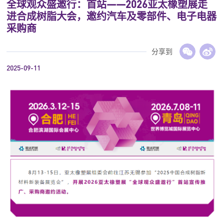
全球观众盛邀行：首站——2026亚太橡塑展走
进合成树脂大会，邀约汽车及零部件、电子电器
采购商
分享到
2025-09-11