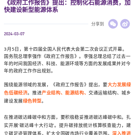
《政府工作报告》提出：控制化石能源消费，加
快建设新型能源体系
分享到
2024-03-07
3月5日，第十四届全国人民代表大会第二次会议正式开幕。
国务院总理李强作《政府工作报告》。李强总理总结了过去一
年的时间我国经济、科技、能源环境等方面的发展成果并对今
年的政府工作作出规划。
围绕能源领域的发展，《政府工作报告》提出，要
大力发展绿
色低碳经济
。推进
产业结构、能源结构、
交通运输结构、城乡
建设发展
绿色转型
。
在推进碳达峰碳中和方面，要积极稳妥推进碳达峰碳中和。扎
实开展‘碳达峰十大行动’。提升碳排放统计核算核查能力，建
立碳足迹管理体系，扩大全国碳市场行业覆盖范围。
深入推进