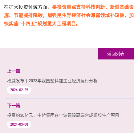
在扩大投资领域方面，
要投资重点支持科技创新、新型基础设
0
0
施、节能减排降碳，加强民生等经济社会薄弱领域补短板，加
0
1
0
1
快实施“十四五”规划重大工程项目。
1
2
1
2
0
0
2
0
0
3
2
0
3
1
0
1
3
1
1
4
3
0
1
4
2
1
返回列表
0
2
4
2
2
5
4
1
2
5
3
2
1
3
5
3
3
6
5
2
3
0
6
4
0
3
上一篇
2
4
6
4
4
7
6
3
4
1
7
5
0
1
4
权威发布丨2023年我国塑料加工业经济运行分析
3
5
7
5
5
8
7
4
5
2
8
6
1
2
5
2024-02-29
4
6
8
6
6
9
8
5
6
3
9
7
2
3
6
0
5
7
9
7
7
0
9
6
7
4
0
下一篇
8
3
4
7
1
6
8
0
8
8
1
0
7
8
5
1
投资约30亿元，中哲集团在宁波建设高端合成橡胶生产项目
9
4
5
8
2
7
9
1
9
9
2
1
8
9
6
2
0
2024-03-08
5
6
9
3
8
0
2
0
0
3
2
9
0
7
3
1
6
7
0
4