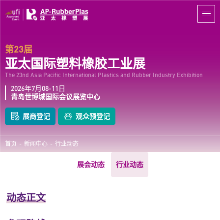
第23届
亚太国际塑料橡胶工业展
The 23nd Asia Pacific International Plastics and Rubber Industry Exhibition
2026年7月08-11日
青岛世博城国际会议展览中心
展商登记
观众预登记
首页
-
新闻中心
-
行业动态
展会动态
行业动态
动态正文