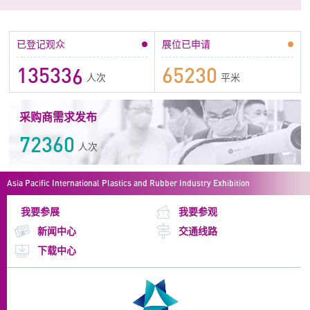
8
0
2
0
0
3
3
2
9
0
7
1
6
7
0
4
9
1
3
1
1
4
4
3
0
1
8
2
7
8
1
5
已登记观众
展位已申请
0
2
4
2
2
5
5
4
1
2
9
3
8
9
2
6
1
3
5
3
3
6
6
5
2
3
0
4
9
0
3
7
人次
平米
2
4
6
4
4
7
7
6
3
4
1
5
0
1
4
8
3
5
7
5
5
8
8
7
4
5
2
采购商需求发布
6
1
2
5
9
4
6
8
6
6
9
9
8
5
6
3
7
2
3
6
0
人次
5
7
9
7
7
,
,
9
6
7
4
8
3
4
7
1
6
8
,
8
8
.
.
,
7
8
5
9
4
5
8
2
Asia Pacific International Plastics and Rubber Industry Exhibition
7
9
.
9
9
.
8
9
6
,
5
6
9
3
我要参展
我要参观
8
,
,
,
9
,
7
.
6
7
,
4
新闻中心
交通线路
9
.
.
.
,
.
8
7
8
.
5
下载中心
,
.
9
8
9
6
.
,
9
,
7
.